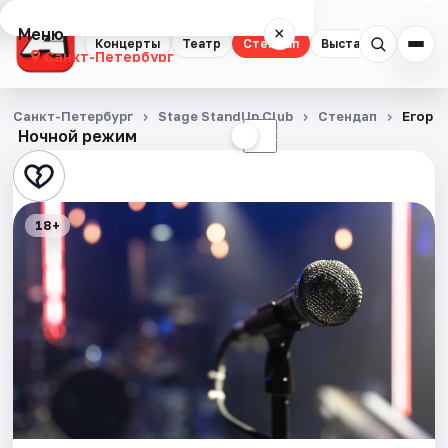
Меню
×
Концерты
Театр
Стендап
Выставки
Квест
Санкт-Петербург
Концерты
Санкт-Петербург
Stage StandUp Club
Стендап
Егор К
Ночной режим
☀
☾
Театр
Стендап
18+
Выставки
Квесты
Экскурсии
Спорт
События