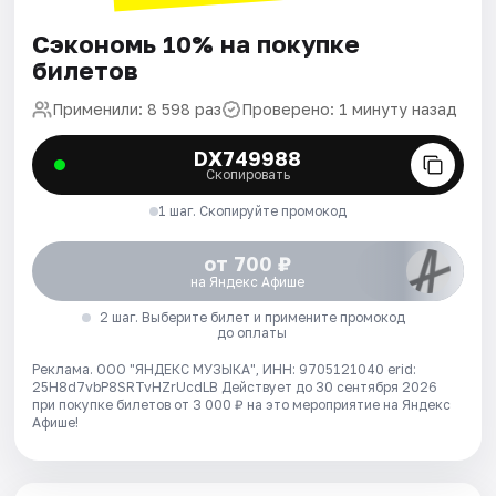
Сэкономь 10% на покупке
билетов
Применили: 8 598 раз
Проверено: 1 минуту назад
DX749988
Скопировать
1 шаг. Скопируйте промокод
от 700 ₽
на Яндекс Афише
2 шаг. Выберите билет и примените промокод
до оплаты
Реклама. ООО "ЯНДЕКС МУЗЫКА", ИНН: 9705121040 erid:
25H8d7vbP8SRTvHZrUcdLB
Действует до 30 сентября 2026
при покупке билетов от 3 000 ₽ на это мероприятие на Яндекс
Афише!