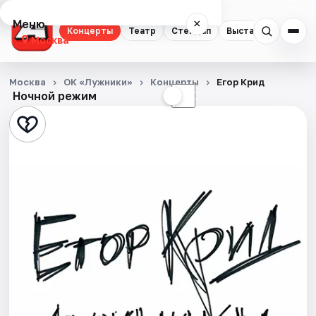
Меню
×
Концерты
Театр
Стендап
Выставки
Квест
Москва
Концерты
Москва
ОК «Лужники»
Концерты
Егор Крид
Ночной режим
☀
☾
Театр
Стендап
Выставки
Квесты
Экскурсии
Спорт
События