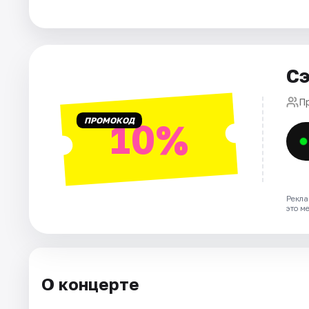
Города
Площадки
Сэ
Артисты
П
ПРОМОКОД
10%
Рейтинги
Рекла
это м
О концерте