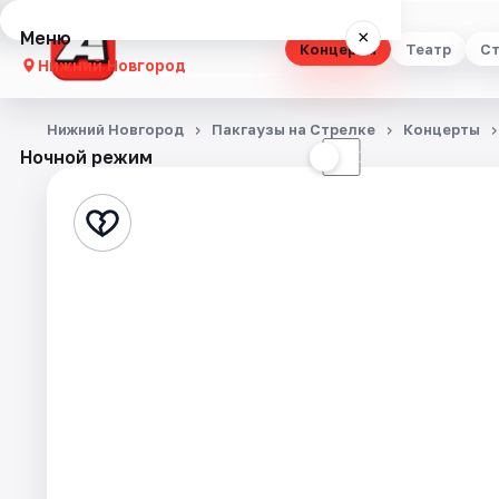
Меню
×
Концерты
Театр
Ст
Нижний Новгород
Концерты
Нижний Новгород
Пакгаузы на Стрелке
Концерты
Ночной режим
☀
☾
Театр
Стендап
Выставки
Квесты
Экскурсии
Спорт
События