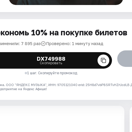
кономь 10% на покупке билетов
рименили: 7 895 раз
Проверено: 1 минуту назад
DX749988
Скопировать
1 шаг. Скопируйте промокод
ма. ООО "ЯНДЕКС МУЗЫКА", ИНН: 9705121040 erid: 25H8d7vbP8SRTvHZrUcdLB
ероприятие на Яндекс Афише!