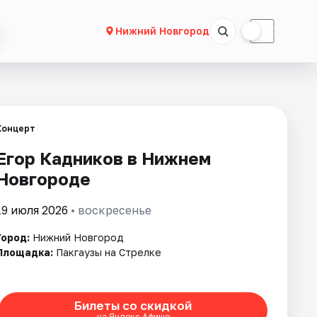
☀
☾
Нижний Новгород
Концерт
Егор Кадников в Нижнем
Новгороде
19 июля 2026
• воскресенье
Город:
Нижний Новгород
Площадка:
Пакгаузы на Стрелке
Билеты со скидкой
на Яндекс Афише