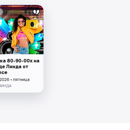
ка 80-90-00х на
де Линда от
nce
2026 • пятница
ЛИНДА