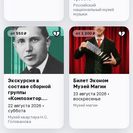
Российский
национальный музей
музыки
от 550 ₽
от 1 200 ₽
Экскурсия в
Билет Эконом
составе сборной
Музей Магии
группы
23 августа 2026 •
«Композитор.
воскресенье
Дирижер.
Музей магии
22 августа 2026 •
Коллекционер»
суббота
Музей квартира Н.С.
Голованова