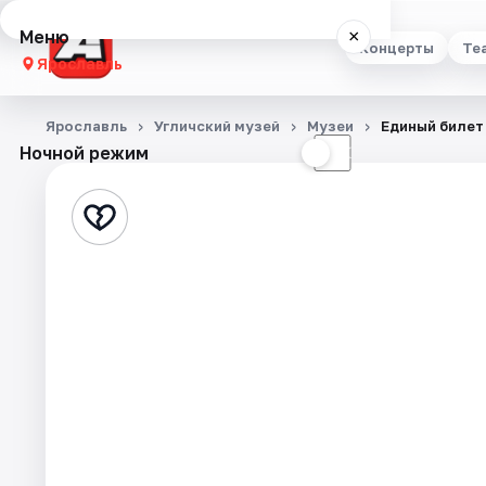
Меню
×
Концерты
Те
Ярославль
Концерты
Ярославль
Угличский музей
Музеи
Единый билет
Ночной режим
☀
☾
Театр
Стендап
Выставки
Квесты
Экскурсии
События