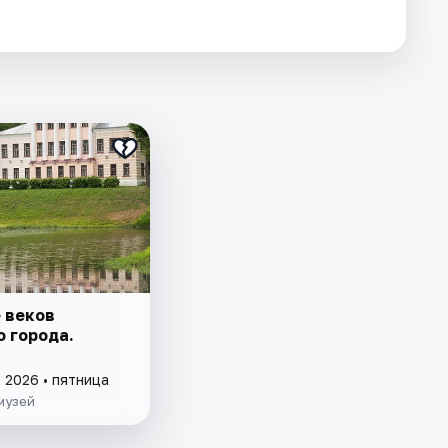
 веков
о города.
 2026 • пятница
музей