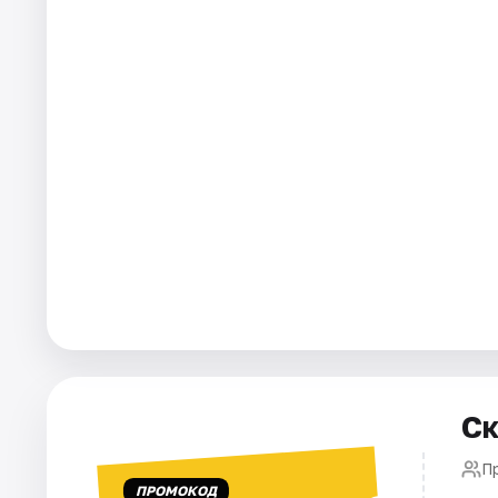
Города
Площадки
Артисты
Рейтинги
Ск
П
ПРОМОКОД