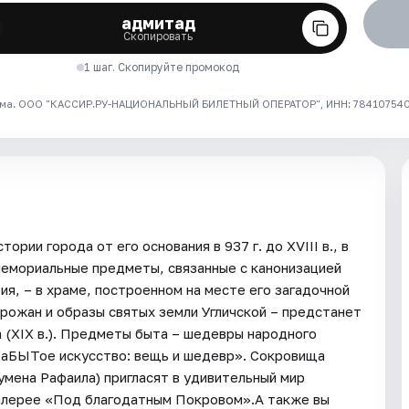
адмитад
Скопировать
1 шаг. Скопируйте промокод
ма. ООО "КАССИР.РУ-НАЦИОНАЛЬНЫЙ БИЛЕТНЫЙ ОПЕРАТОР", ИНН: 7841075409
рии города от его основания в 937 г. до XVIII в., в
 мемориальные предметы, связанные с канонизацией
ия, – в храме, построенном на месте его загадочной
горожан и образы святых земли Угличской – предстанет
 (XIX в.). Предметы быта – шедевры народного
 «ЗаБЫТое искусство: вещь и шедевр». Сокровища
гумена Рафаила) пригласят в удивительный мир
галерее «Под благодатным Покровом».А также вы