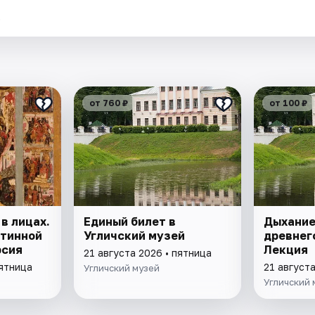
.
от 760 ₽
от 100 ₽
в лицах.
Единый билет в
Дыхание
ртинной
Угличский музей
древнег
рсия
Лекция
21 августа 2026 • пятница
пятница
21 августа
Угличский музей
Угличский 