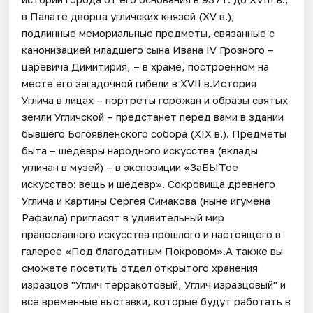
в Палате дворца угличских князей (XV в.);
подлинные мемориальные предметы, связанные с
канонизацией младшего сына Ивана IV Грозного –
царевича Димитирия, – в храме, построенном на
месте его загадочной гибели в XVII в.История
Углича в лицах – портреты горожан и образы святых
земли Угличской – предстанет перед вами в здании
бывшего Богоявленского собора (XIX в.). Предметы
быта – шедевры народного искусства (вклады
угличан в музей) – в экспозиции «ЗаБЫТое
искусство: вещь и шедевр». Сокровища древнего
Углича и картины Сергея Симакова (ныне игумена
Рафаила) пригласят в удивительный мир
православного искусства прошлого и настоящего в
галерее «Под благодатным Покровом».А также вы
сможете посетить отдел открытого хранения
изразцов "Углич терракотовый, Углич изразцовый" и
все временные выставки, которые будут работать в