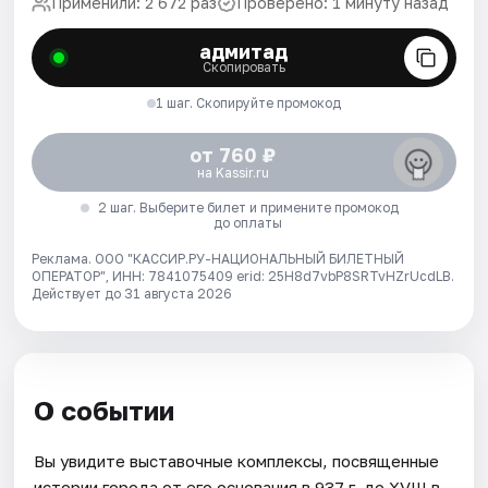
Применили: 2 672 раз
Проверено: 1 минуту назад
адмитад
Скопировать
1 шаг. Скопируйте промокод
от 760 ₽
на Kassir.ru
2 шаг. Выберите билет и примените промокод
до оплаты
Реклама. ООО "КАССИР.РУ-НАЦИОНАЛЬНЫЙ БИЛЕТНЫЙ
ОПЕРАТОР", ИНН: 7841075409 erid: 25H8d7vbP8SRTvHZrUcdLB.
Действует до 31 августа 2026
О событии
Вы увидите выставочные комплексы, посвященные
истории города от его основания в 937 г. до XVIII в.,