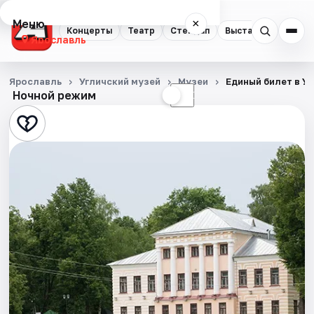
Меню
×
Концерты
Театр
Стендап
Выставки
Квест
Ярославль
Концерты
Ярославль
Угличский музей
Музеи
Единый билет в У
Ночной режим
☀
☾
Театр
Стендап
Выставки
Квесты
Экскурсии
События