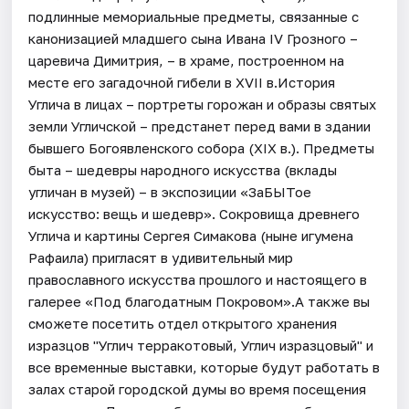
подлинные мемориальные предметы, связанные с
канонизацией младшего сына Ивана IV Грозного –
царевича Димитрия, – в храме, построенном на
месте его загадочной гибели в XVII в.История
Углича в лицах – портреты горожан и образы святых
земли Угличской – предстанет перед вами в здании
бывшего Богоявленского собора (XIX в.). Предметы
быта – шедевры народного искусства (вклады
угличан в музей) – в экспозиции «ЗаБЫТое
искусство: вещь и шедевр». Сокровища древнего
Углича и картины Сергея Симакова (ныне игумена
Рафаила) пригласят в удивительный мир
православного искусства прошлого и настоящего в
галерее «Под благодатным Покровом».А также вы
сможете посетить отдел открытого хранения
изразцов "Углич терракотовый, Углич изразцовый" и
все временные выставки, которые будут работать в
залах старой городской думы во время посещения