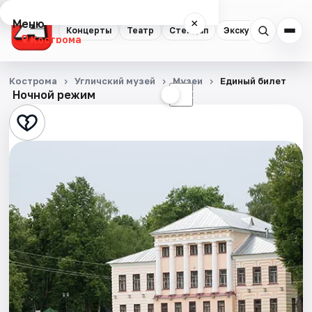
Меню
×
Концерты
Театр
Стендап
Экскурсии
Кострома
Концерты
Кострома
Угличский музей
Музеи
Единый билет
Ночной режим
☀
☾
Театр
Стендап
Экскурсии
События
Города
Площадки