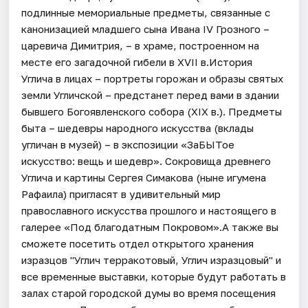
подлинные мемориальные предметы, связанные с
канонизацией младшего сына Ивана IV Грозного –
царевича Димитрия, – в храме, построенном на
месте его загадочной гибели в XVII в.История
Углича в лицах – портреты горожан и образы святых
земли Угличской – предстанет перед вами в здании
бывшего Богоявленского собора (XIX в.). Предметы
быта – шедевры народного искусства (вклады
угличан в музей) – в экспозиции «ЗаБЫТое
искусство: вещь и шедевр». Сокровища древнего
Углича и картины Сергея Симакова (ныне игумена
Рафаила) пригласят в удивительный мир
православного искусства прошлого и настоящего в
галерее «Под благодатным Покровом».А также вы
сможете посетить отдел открытого хранения
изразцов "Углич терракотовый, Углич изразцовый" и
все временные выставки, которые будут работать в
залах старой городской думы во время посещения