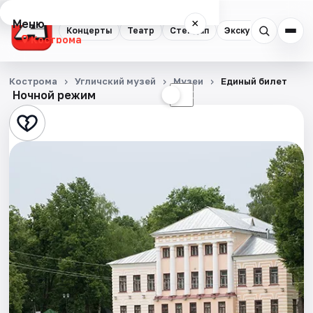
Меню
×
Концерты
Театр
Стендап
Экскурсии
Кострома
Концерты
Кострома
Угличский музей
Музеи
Единый билет
Ночной режим
☀
☾
Театр
Стендап
Экскурсии
События
Города
Площадки