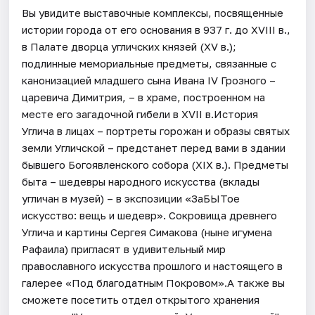
Вы увидите выставочные комплексы, посвященные
истории города от его основания в 937 г. до XVIII в.,
в Палате дворца угличских князей (XV в.);
подлинные мемориальные предметы, связанные с
канонизацией младшего сына Ивана IV Грозного –
царевича Димитрия, – в храме, построенном на
месте его загадочной гибели в XVII в.История
Углича в лицах – портреты горожан и образы святых
земли Угличской – предстанет перед вами в здании
бывшего Богоявленского собора (XIX в.). Предметы
быта – шедевры народного искусства (вклады
угличан в музей) – в экспозиции «ЗаБЫТое
искусство: вещь и шедевр». Сокровища древнего
Углича и картины Сергея Симакова (ныне игумена
Рафаила) пригласят в удивительный мир
православного искусства прошлого и настоящего в
галерее «Под благодатным Покровом».А также вы
сможете посетить отдел открытого хранения