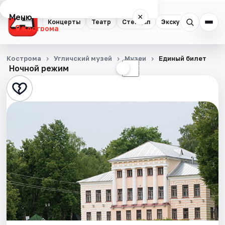
Меню
×
Концерты
Театр
Стендап
Экскурсии
Кострома
Концерты
Кострома
Угличский музей
Музеи
Единый билет
Ночной режим
☀
☾
Театр
Стендап
Экскурсии
События
Города
Площадки