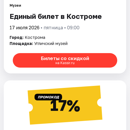
Артисты
Музеи
Единый билет в Костроме
Рейтинги
17 июля 2026
• пятница • 09:00
Город:
Кострома
Площадка:
Угличский музей
Билеты со скидкой
на Kassir.ru
ПРОМОКОД
17%