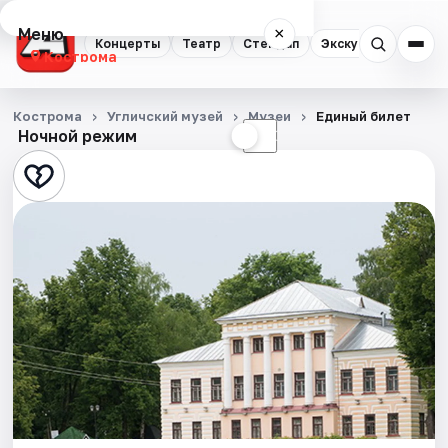
Меню
×
Концерты
Театр
Стендап
Экскурсии
Кострома
Концерты
Кострома
Угличский музей
Музеи
Единый билет
Ночной режим
☀
☾
Театр
Стендап
Экскурсии
События
Города
Площадки