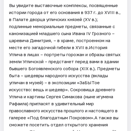
Вы увидите выставочные комплексы, посвященные
истории города от его основания в 937 г. до XVIII в.,
в Палате дворца угличских князей (XV в.);
подлинные мемориальные предметы, связанные с
канонизацией младшего сына Ивана IV Грозного –
царевича Димитрия, – в храме, построенном на
месте его загадочной гибели в XVII в.История
Углича в лицах – портреты горожан и образы святых
земли Угличской – предстанет перед вами в здании
бывшего Богоявленского собора (XIX в.). Предметы
быта – шедевры народного искусства (вклады
угличан в музей) – в экспозиции «ЗаБЫТое
искусство: вещь и шедевр». Сокровища древнего
Углича и картины Сергея Симакова (ныне игумена
Рафаила) пригласят в удивительный мир
православного искусства прошлого и настоящего в
галерее «Под благодатным Покровом».А также вы
сможете посетить отдел открытого хранения