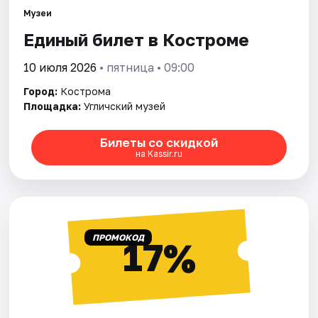
Артисты
Музеи
Единый билет в Костроме
Рейтинги
10 июля 2026
• пятница • 09:00
Город:
Кострома
Площадка:
Угличский музей
Билеты со скидкой
на Kassir.ru
ПРОМОКОД
17%