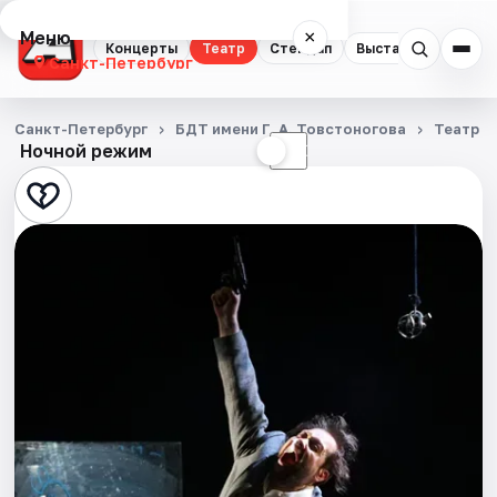
Меню
×
Концерты
Театр
Стендап
Выставки
Квест
Санкт-Петербург
Концерты
Санкт-Петербург
БДТ имени Г. А. Товстоногова
Театр
Ночной режим
☀
☾
Театр
Стендап
Выставки
Квесты
Экскурсии
Спорт
События