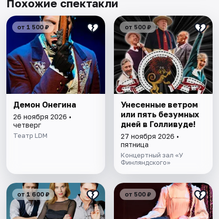
Похожие спектакли
от 1 500 ₽
от 500 ₽
Демон Онегина
Унесенные ветром
или пять безумных
26 ноября 2026 •
дней в Голливуде!
четверг
Театр LDM
27 ноября 2026 •
пятница
Концертный зал «У
Финляндского»
от 1 600 ₽
от 500 ₽