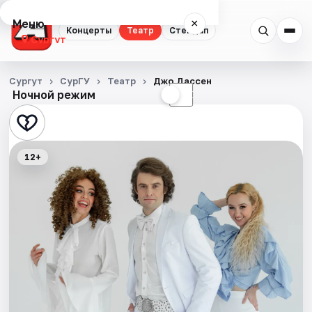
Меню
×
Концерты
Театр
Стендап
Сургут
Концерты
Сургут
СурГУ
Театр
Джо Дассен
Ночной режим
☀
☾
Театр
Стендап
12+
События
Города
Площадки
Артисты