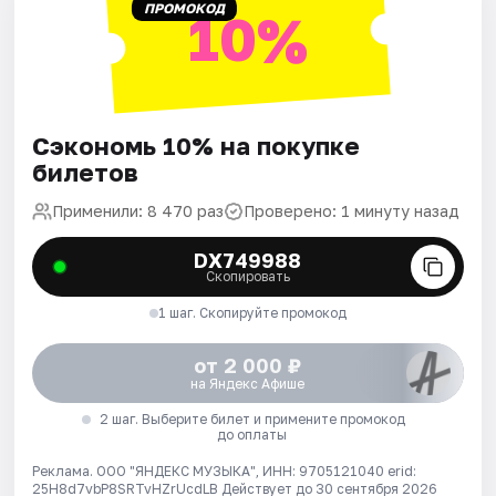
ПРОМОКОД
10%
Сэкономь 10% на покупке
билетов
Применили: 8 470 раз
Проверено: 1 минуту назад
DX749988
Скопировать
1 шаг. Скопируйте промокод
от 2 000 ₽
на Яндекс Афише
2 шаг. Выберите билет и примените промокод
до оплаты
Реклама. ООО "ЯНДЕКС МУЗЫКА", ИНН: 9705121040 erid:
25H8d7vbP8SRTvHZrUcdLB
Действует до 30 сентября 2026