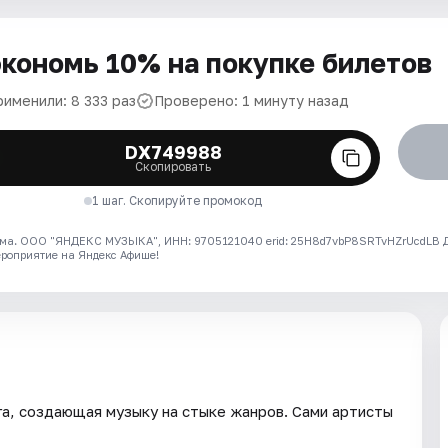
кономь 10% на покупке билетов
рименили: 8 333 раз
Проверено: 1 минуту назад
DX749988
Скопировать
1 шаг. Скопируйте промокод
ма. ООО "ЯНДЕКС МУЗЫКА", ИНН: 9705121040 erid: 25H8d7vbP8SRTvHZrUcdLB
ероприятие на Яндекс Афише!
а, создающая музыку на стыке жанров. Сами артисты