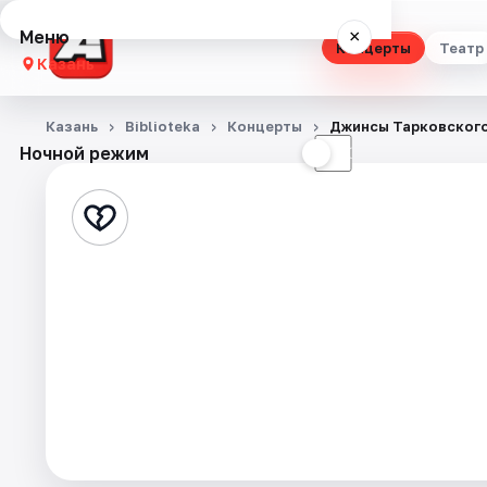
Меню
×
Концерты
Театр
Казань
Концерты
Казань
Biblioteka
Концерты
Джинсы Тарковског
Ночной режим
☀
☾
Театр
Стендап
Выставки
Квесты
Экскурсии
Спорт
События