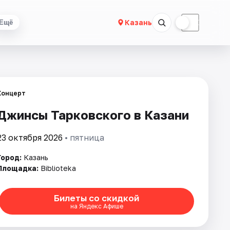
☀
☾
Казань
Ещё
Концерт
Джинсы Тарковского в Казани
23 октября 2026
• пятница
Город:
Казань
Площадка:
Biblioteka
Билеты со скидкой
на Яндекс Афише