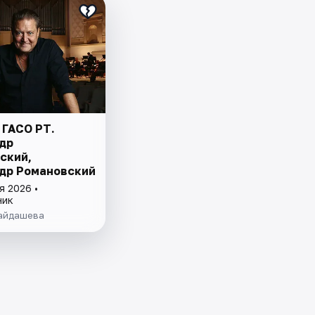
 ГАСО РТ.
др
ский,
др Романовский
я 2026 •
ник
Сайдашева