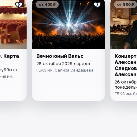
от 400 ₽
от 800 ₽
. Карта
Вечно юный Вальс
Концерт
Алексан
28 октября 2026 • среда
Сладков
 суббота
ГБКЗ им. Салиха Сайдашева
Алексан
ия им.
26 октябр
понедель
ГБКЗ им. 