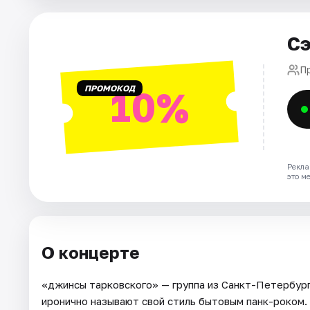
Города
Сэ
Площадки
П
ПРОМОКОД
10%
Артисты
Рейтинги
Рекла
это м
О концерте
«джинсы тарковского» — группа из Санкт-Петербург
иронично называют свой стиль бытовым панк-роком.