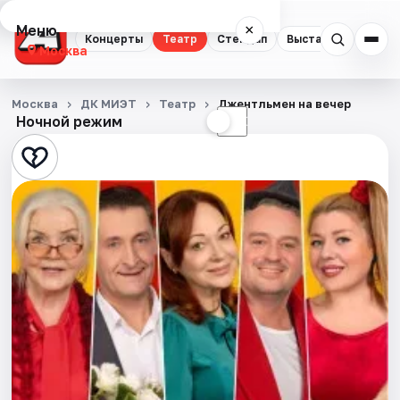
Меню
×
Концерты
Театр
Стендап
Выставки
Квест
Москва
Концерты
Москва
ДК МИЭТ
Театр
Джентльмен на вечер
Ночной режим
☀
☾
Театр
Стендап
Выставки
Квесты
Экскурсии
Спорт
События