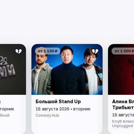
от 1 100 ₽
от 1 000 ₽
и
Большой Stand Up
Алина В
Трибьют
вторник
18 августа 2026 • вторник
18 август
убной
Comedy Hub
Клуб Алек
Unplugged