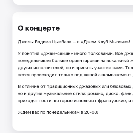
Города
О концерте
Площадки
Джемы Вадима Цымбала — в «Джем Клуб Мьюзик»!
Артисты
У понятия «джем-сейшн» много толкований. Все дж
Рейтинги
понедельникам больше ориентирован на вокальный ж
других исполнителей, но и принять участие сами. То
песен происходит только под живой аккомпанемент,
В отличие от традиционных джазовых или блюзовых 
но и другие музыкальные стили: романс, диско, фанк,
приходят гости, которые исполняют французские, ит
Ждем вас по понедельникам в 20-00!