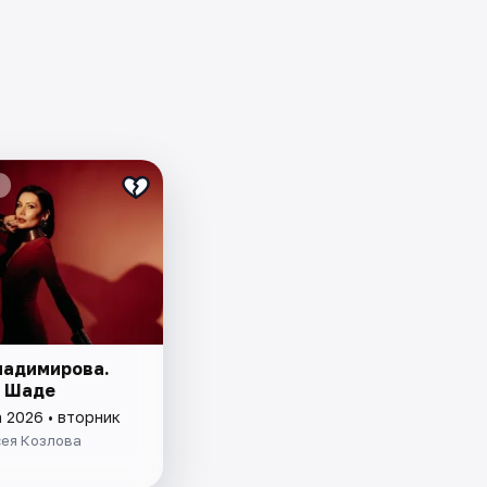
ладимирова.
 Шаде
а 2026 • вторник
сея Козлова