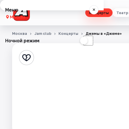
Меню
×
Концерты
Театр
Москва
Концерты
Москва
Jam club
Концерты
Джемы в «Джеме»
Ночной режим
☀
☾
Театр
Стендап
Выставки
Квесты
Экскурсии
Спорт
События