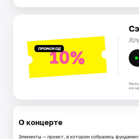
Города
Сэ
Площадки
П
Артисты
ПРОМОКОД
10%
Рейтинги
Рекла
это м
О концерте
Элементы — проект, в котором собрались фундамент