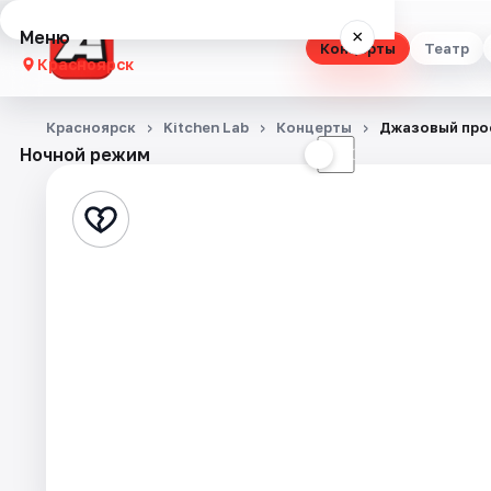
Меню
×
Концерты
Театр
Красноярск
Концерты
Красноярск
Kitchen Lab
Концерты
Джазовый про
Ночной режим
☀
☾
Театр
Стендап
Выставки
Квесты
Экскурсии
Спорт
События