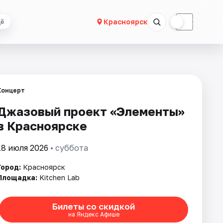
☀
☾
Красноярск
ё
Концерт
Джазовый проект «Элементы»
в Красноярске
18 июля 2026
• суббота
Город:
Красноярск
Площадка:
Kitchen Lab
Билеты со скидкой
на Яндекс Афише