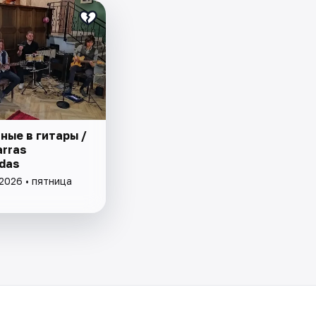
ные в гитары /
arras
das
2026 • пятница
b