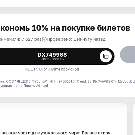
кономь 10% на покупке билетов
рименили: 7 827 раз
Проверено: 1 минуту назад
DX749988
Скопировать
1 шаг. Скопируйте промокод
ма. ООО "ЯНДЕКС МУЗЫКА", ИНН: 9705121040 erid: 25H8d7vbP8SRTvHZrUcdLB
ероприятие на Яндекс Афише!
альные частицы музыкального мира: Баланс стиля,