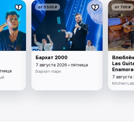
от 3 500 ₽
от 700 ₽
Бархат 2000
Влюблён
Las Guit
7 августа 2026 • пятница
Enamora
ятница
Бархат-парк
7 августа 
ый
Kitchen La