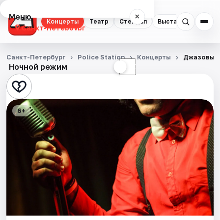
Меню
×
Концерты
Театр
Стендап
Выставки
Квест
Санкт-Петербург
Концерты
Санкт-Петербург
Police Station
Концерты
Джазовый
Ночной режим
☀
☾
Театр
Стендап
6+
Выставки
Квесты
Экскурсии
Спорт
События