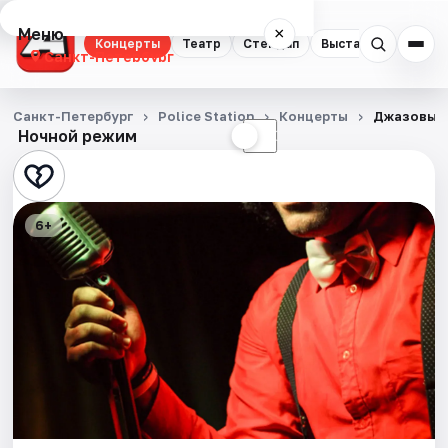
Меню
×
Концерты
Театр
Стендап
Выставки
Квест
Санкт-Петербург
Концерты
Санкт-Петербург
Police Station
Концерты
Джазовый
Ночной режим
☀
☾
Театр
Стендап
6+
Выставки
Квесты
Экскурсии
Спорт
События