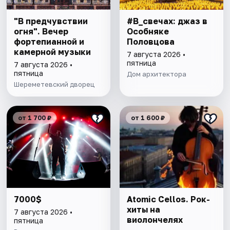
"В предчувствии
#В_свечах: джаз в
огня". Вечер
Особняке
фортепианной и
Половцова
камерной музыки
7 августа 2026 •
пятница
7 августа 2026 •
пятница
Дом архитектора
Шереметевский дворец
от 1 700 ₽
от 1 600 ₽
7000$
Atomic Cellos. Рок-
хиты на
7 августа 2026 •
виолончелях
пятница