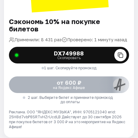
Сэкономь 10% на покупке
билетов
Применили: 8 431 раз
Проверено: 1 минуту назад
DX749988
Скопировать
1 шаг. Скопируйте промокод
от 600 ₽
на Яндекс Афише
2 шаг. Выберите билет и примените промокод
до оплаты
Реклама. ООО "ЯНДЕКС МУЗЫКА", ИНН: 9705121040 erid:
25H8d7vbP8SRTvHZrUcdLB
Действует до 30 сентября 2026
при покупке билетов от 3 000 ₽ на это мероприятие на Яндекс
Афише!