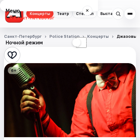
Меню
×
Концерты
Театр
Стендап
Выставки
Квест
Санкт-Петербург
Концерты
Санкт-Петербург
Police Station
Концерты
Джазовый
Ночной режим
☀
☾
Театр
Стендап
6+
Выставки
Квесты
Экскурсии
Спорт
События