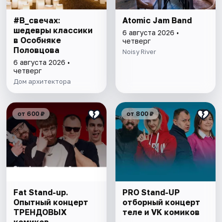
#В_свечах:
Atomic Jam Band
шедевры классики
6 августа 2026 •
в Особняке
четверг
Половцова
Noisy River
6 августа 2026 •
четверг
Дом архитектора
от 600 ₽
от 800 ₽
Fat Stand-up.
PRO Stand-UP
Опытный концерт
отборный концерт
ТРЕНДОВЫХ
теле и VK комиков