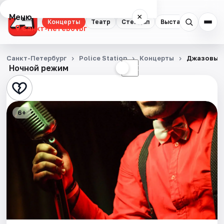
Меню
×
Концерты
Театр
Стендап
Выставки
Квест
Санкт-Петербург
Концерты
Санкт-Петербург
Police Station
Концерты
Джазовый
Ночной режим
☀
☾
Театр
Стендап
6+
Выставки
Квесты
Экскурсии
Спорт
События