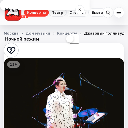
Меню
×
Концерты
Театр
Стендап
Выставки
Квест
Москва
Концерты
Москва
Дом музыки
Концерты
Джазовый Голливуд
Ночной режим
☀
☾
Театр
Стендап
12+
Выставки
Квесты
Экскурсии
Спорт
События