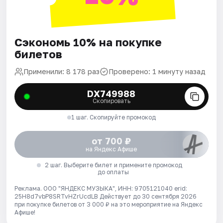
Сэкономь 10% на покупке
билетов
Применили: 8 178 раз
Проверено: 1 минуту назад
DX749988
Скопировать
1 шаг. Скопируйте промокод
от 700 ₽
на Яндекс Афише
2 шаг. Выберите билет и примените промокод
до оплаты
Реклама. ООО "ЯНДЕКС МУЗЫКА", ИНН: 9705121040 erid:
25H8d7vbP8SRTvHZrUcdLB
Действует до 30 сентября 2026
при покупке билетов от 3 000 ₽ на это мероприятие на Яндекс
Афише!