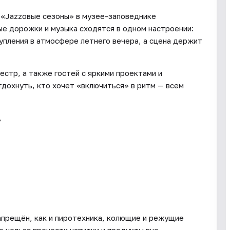
т «Jazzовые сезоны» в музее-заповеднике
ые дорожки и музыка сходятся в одном настроении:
тупления в атмосфере летнего вечера, а сцена держит
стр, а также гостей с яркими проектами и
дохнуть, кто хочет «включиться» в ритм — всем
,
апрещён, как и пиротехника, колющие и режущие
 нельзя пронести напитки и продукты вне