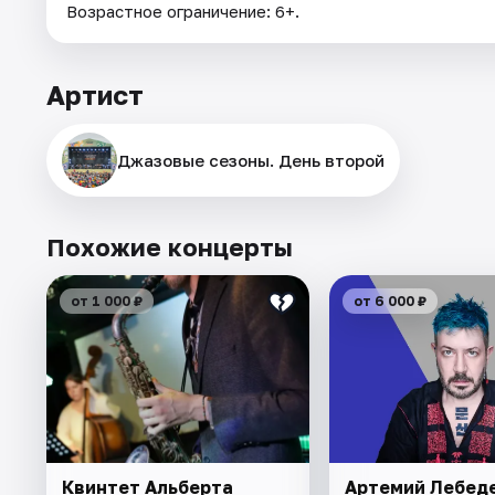
Возрастное ограничение: 6+.
Артист
Джазовые сезоны. День второй
Похожие концерты
от 1 000 ₽
от 6 000 ₽
Квинтет Альберта
Артемий Лебеде