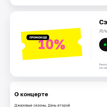
Города
Сэ
Площадки
П
Артисты
ПРОМОКОД
10%
Рейтинги
Рекла
это м
О концерте
Джазовые сезоны. День второй