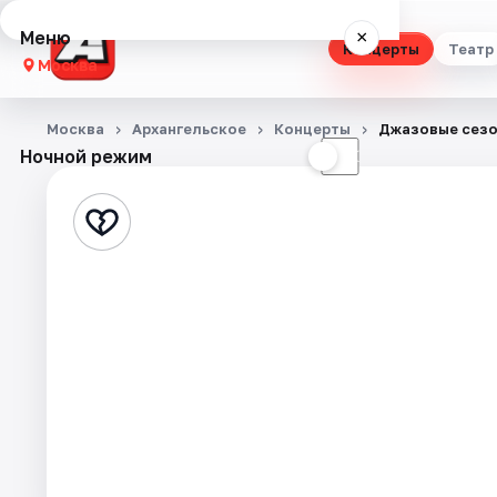
Меню
×
Концерты
Театр
Москва
Концерты
Москва
Архангельское
Концерты
Джазовые сезо
Ночной режим
☀
☾
Театр
Стендап
Выставки
Квесты
Экскурсии
Спорт
События