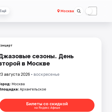
☀
☾
Москва
Ещё
Концерт
Джазовые сезоны. День
второй в Москве
23 августа 2026
• воскресенье
Город:
Москва
Площадка:
Архангельское
Билеты со скидкой
на Яндекс Афише