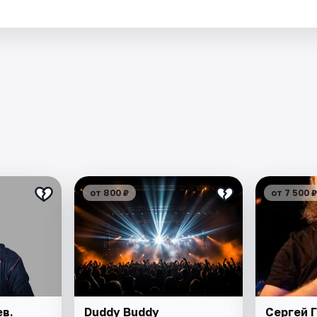
от 800 ₽
от 7 500 ₽
в.
Duddy Buddy
Сергей Г