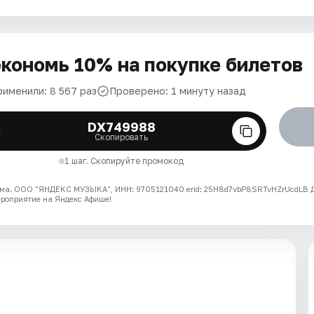
кономь 10% на покупке билетов
рименили: 8 567 раз
Проверено: 1 минуту назад
DX749988
Скопировать
1 шаг. Скопируйте промокод
ма. ООО "ЯНДЕКС МУЗЫКА", ИНН: 9705121040 erid: 25H8d7vbP8SRTvHZrUcdLB
ероприятие на Яндекс Афише!