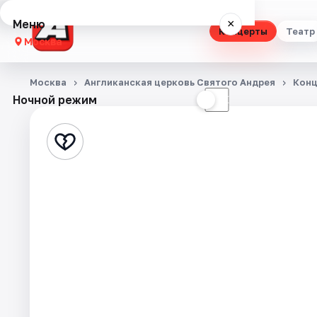
Меню
×
Концерты
Театр
Москва
Концерты
Москва
Англиканская церковь Святого Андрея
Кон
Ночной режим
☀
☾
Театр
Стендап
Выставки
Квесты
Экскурсии
Спорт
События