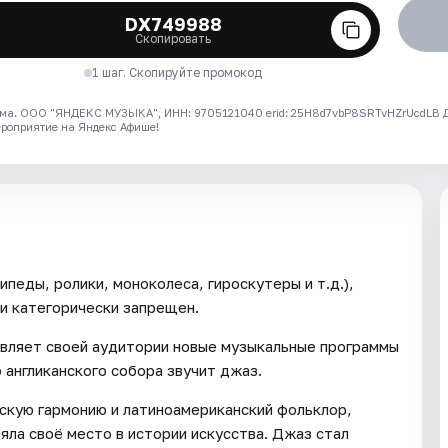
DX749988
Скопировать
1 шаг. Скопируйте промокод
ма. ООО "ЯНДЕКС МУЗЫКА", ИНН: 9705121040 erid: 25H8d7vbP8SRTvHZrUcdLB
ероприятие на Яндекс Афише!
педы, ролики, моноколеса, гироскутеры и т.д.),
и категорически запрещен.
вляет своей аудитории новые музыкальные программы
 англиканского собора звучит джаз.
скую гармонию и латиноамериканский фольклор,
яла своё место в истории искусства. Джаз стал