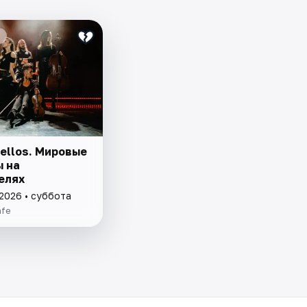
ellos. Мировые
ы на
елях
 2026 • суббота
afe