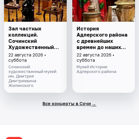
Зал частных
История
коллекций.
Адлерского района
Сочинский
с древнейших
Художественный
времен до наших
музей им. Д.Д.
дней. Экскурсия
22 августа 2026 •
22 августа 2026 •
Жилинского
суббота
суббота
Сочинский
Музей Истории
художественный музей
Адлерского района
им. Дмитрия
Дмитриевича
Жилинского
→
Все концерты в Сочи