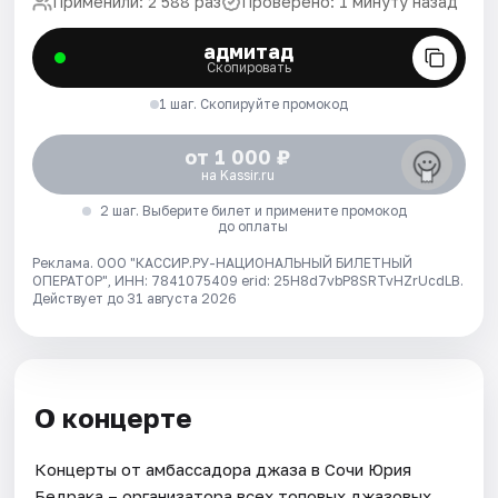
Применили: 2 588 раз
Проверено: 1 минуту назад
адмитад
Скопировать
1 шаг. Скопируйте промокод
от 1 000 ₽
на Kassir.ru
2 шаг. Выберите билет и примените промокод
до оплаты
Реклама. ООО "КАССИР.РУ-НАЦИОНАЛЬНЫЙ БИЛЕТНЫЙ
ОПЕРАТОР", ИНН: 7841075409 erid: 25H8d7vbP8SRTvHZrUcdLB.
Действует до 31 августа 2026
О концерте
Концерты от амбассадора джаза в Сочи Юрия
Бедрака – организатора всех топовых джазовых