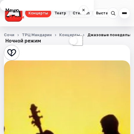
Меню
×
Концерты
Театр
Стендап
Выставки
Квест
Сочи
Концерты
Сочи
ТРЦ Мандарин
Концерты
Джазовые понедельни
Ночной режим
☀
☾
Театр
Стендап
Выставки
Квесты
Экскурсии
Спорт
События