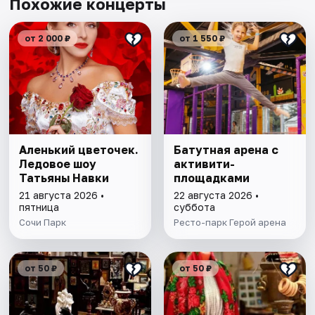
Похожие концерты
от 2 000 ₽
от 1 550 ₽
Аленький цветочек.
Батутная арена с
Ледовое шоу
активити-
Татьяны Навки
площадками
21 августа 2026 •
22 августа 2026 •
пятница
суббота
Сочи Парк
Ресто-парк Герой арена
от 50 ₽
от 50 ₽