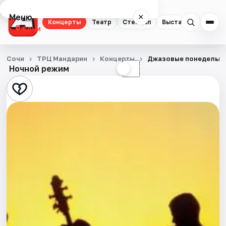
Меню
×
Концерты
Театр
Стендап
Выставки
Квест
Сочи
Концерты
Сочи
ТРЦ Мандарин
Концерты
Джазовые понедельни
Ночной режим
☀
☾
Театр
Стендап
Выставки
Квесты
Экскурсии
Спорт
События