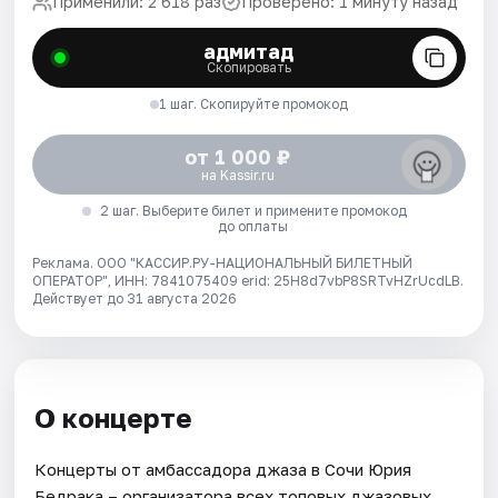
Применили: 2 618 раз
Проверено: 1 минуту назад
адмитад
Скопировать
1 шаг. Скопируйте промокод
от 1 000 ₽
на Kassir.ru
2 шаг. Выберите билет и примените промокод
до оплаты
Реклама. ООО "КАССИР.РУ-НАЦИОНАЛЬНЫЙ БИЛЕТНЫЙ
ОПЕРАТОР", ИНН: 7841075409 erid: 25H8d7vbP8SRTvHZrUcdLB.
Действует до 31 августа 2026
О концерте
Концерты от амбассадора джаза в Сочи Юрия
Бедрака – организатора всех топовых джазовых