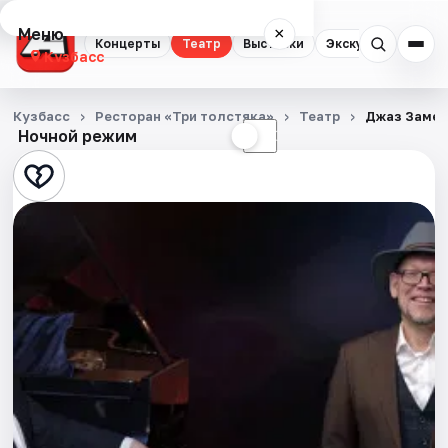
Меню
×
Концерты
Театр
Выставки
Экскурсии
Кузбасс
Концерты
Кузбасс
Ресторан «Три толстяка»
Театр
Джаз Замеч
Ночной режим
☀
☾
Театр
Выставки
Экскурсии
События
Города
Площадки