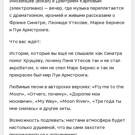
Иноземцев (вокал) и Дмитрием Карповым
(электропиано) — вечер, где музыка переплетается
с драматизмом, иронией и живыми рассказами о
Фрэнке Синатре, Леониде Утесове, Марке Бернесе
и Луи Армстронге.
Что вас ждёт:
Истории, которые вы ещё не слышали: как Синатра
помог Хрущёву, почему Леня Утесов так и не стал
акробатом, о чём не спел Марк Бернес и так ли
прекрасен был мир Луи Армстронга.
Любимые песни в авторских версиях: «Fly me to the
Moon», «Отчего, почему», «Дорогие мои
москвичи», «My Way», «Moon River», «Три года ты
мне снилась» и другие хиты.
Возможность подпевать: местами атмосфера будет
настолько душевной, что вы сами захотите
присоединиться к исполнению!