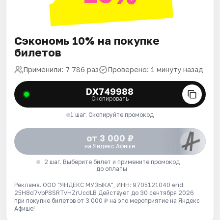
Сэкономь 10% на покупке
билетов
Применили: 7 786 раз
Проверено: 1 минуту назад
DX749988
Скопировать
1 шаг. Скопируйте промокод
от 3 000 ₽
на Яндекс Афише
2 шаг. Выберите билет и примените промокод
до оплаты
Реклама. ООО "ЯНДЕКС МУЗЫКА", ИНН: 9705121040 erid:
25H8d7vbP8SRTvHZrUcdLB
Действует до 30 сентября 2026
при покупке билетов от 3 000 ₽ на это мероприятие на Яндекс
Афише!