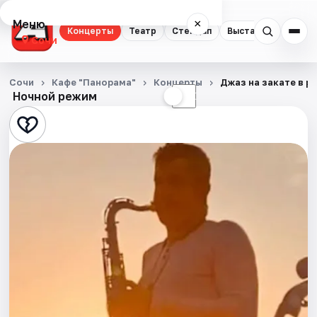
Меню
×
Концерты
Театр
Стендап
Выставки
Квест
Сочи
Концерты
Сочи
Кафе "Панорама"
Концерты
Джаз на закате в р
Ночной режим
☀
☾
Театр
Стендап
Выставки
Квесты
Экскурсии
Спорт
События