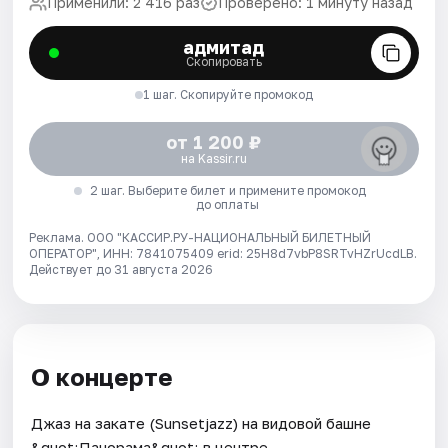
Применили: 2 416 раз
Проверено: 1 минуту назад
адмитад
Скопировать
1 шаг. Скопируйте промокод
от 1 200 ₽
на Kassir.ru
2 шаг. Выберите билет и примените промокод
до оплаты
Реклама. ООО "КАССИР.РУ-НАЦИОНАЛЬНЫЙ БИЛЕТНЫЙ
ОПЕРАТОР", ИНН: 7841075409 erid: 25H8d7vbP8SRTvHZrUcdLB.
Действует до 31 августа 2026
О концерте
Джаз на закате (Sunsetjazz) на видовой башне
&quot;Панорама&quot; в центре