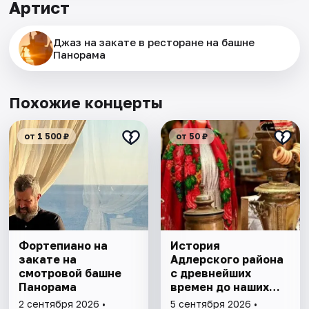
Артист
Джаз на закате в ресторане на башне
Панорама
Похожие концерты
от 1 500 ₽
от 50 ₽
Фортепиано на
История
закате на
Адлерского района
смотровой башне
с древнейших
Панорама
времен до наших
дней. Экскурсия
2 сентября 2026 •
5 сентября 2026 •