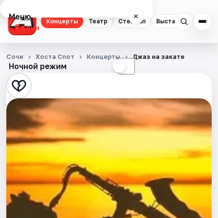
Меню
×
Концерты
Театр
Стендап
Выставки
Квест
Сочи
Концерты
Сочи
Хоста Спот
Концерты
Джаз на закате
Ночной режим
☀
☾
Театр
Стендап
Выставки
Квесты
Экскурсии
Спорт
События