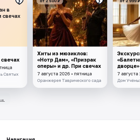
от 2 500 ₽
от 2 999 ₽
ан в
и свечах
Хиты из мюзиклов:
Экскурс
 свечах
«Нотр Дам», «Призрак
«Балетн
оперы» и др. При свечах
дворце»
ятница
7 августа 2026 • пятница
7 августа 
ь Святых
Оранжерея Таврического сада
Дом Учёных
→
Навигация