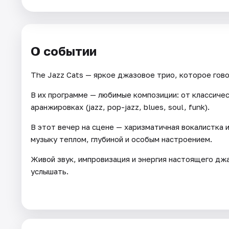
Города
О событии
Площадки
The Jazz Cats — яркое джазовое трио, которое гово
Артисты
В их программе — любимые композиции: от классиче
Рейтинги
аранжировках (jazz, pop-jazz, blues, soul, funk).
В этот вечер на сцене — харизматичная вокалистка 
музыку теплом, глубиной и особым настроением.
Живой звук, импровизация и энергия настоящего джа
услышать.