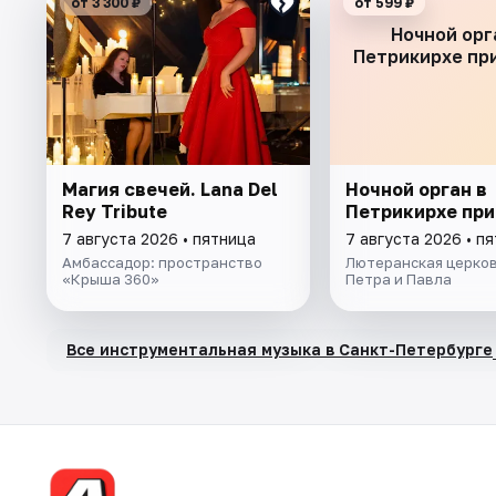
от 3 300 ₽
от 599 ₽
Ночной орг
Петрикирхе пр
Магия свечей. Lana Del
Ночной орган в
Rey Tribute
Петрикирхе при
7 августа 2026 • пятница
7 августа 2026 • п
Амбассадор: пространство
Лютеранская церков
«Крыша 360»
Петра и Павла
Все инструментальная музыка в Санкт-Петербурге