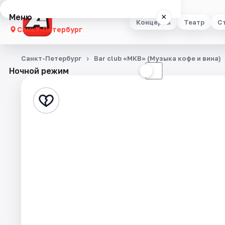
Меню
×
Концерты
Театр
С
Санкт-Петербург
Концерты
Санкт-Петербург
Bar club «МКВ» (Музыка кофе и вина)
Ночной режим
☀
☾
Театр
Стендап
Выставки
Квесты
Экскурсии
Спорт
События