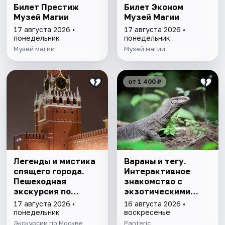
Билет Престиж
Билет Эконом
Музей Магии
Музей Магии
17 августа 2026 •
17 августа 2026 •
понедельник
понедельник
Музей магии
Музей магии
от 1 400 ₽
Легенды и мистика
Вараны и тегу.
спящего города.
Интерактивное
Пешеходная
знакомство с
экскурсия по
экзотическими
Москве
животными
17 августа 2026 •
16 августа 2026 •
понедельник
воскресенье
Экскурсии по Москве
Panteric