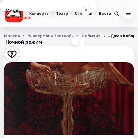
Меню
×
Концерты
Театр
Стендап
Выставки
Квест
Москва
Концерты
Москва
Универмаг «Цветной»
События
«Джаз Кабаре
Ночной режим
☀
☾
Театр
Стендап
Выставки
Квесты
Экскурсии
Спорт
События