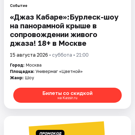
Событие
«Джаз Кабаре»:Бурлеск-шоу
Города
на панорамной крыше в
Площадки
сопровождении живого
джаза! 18+ в Москве
Артисты
15 августа 2026
• суббота • 21:00
Рейтинги
Город:
Москва
Площадка:
Универмаг «Цветной»
Жанр:
Шоу
Билеты со скидкой
на Kassir.ru
ПРОМОКОД