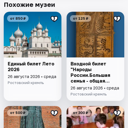
Похожие музеи
от 850 ₽
от 125 ₽
Единый билет Лето
Входной билет
2026
"Народы
России.Большая
26 августа 2026 • среда
семья - общая
Ростовский кремль
история"
26 августа 2026 • среда
Ростовский кремль
от 500 ₽
от 300 ₽