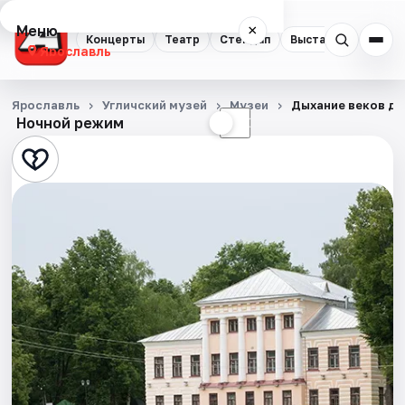
Меню
×
Концерты
Театр
Стендап
Выставки
Квест
Ярославль
Концерты
Ярославль
Угличский музей
Музеи
Дыхание веков др
Ночной режим
☀
☾
Театр
Стендап
Выставки
Квесты
Экскурсии
События