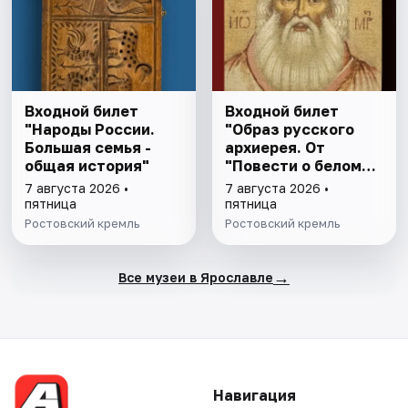
Входной билет
Входной билет
"Народы России.
"Образ русского
Большая семья -
архиерея. От
общая история"
"Повести о белом
клобуке" до
7 августа 2026 •
7 августа 2026 •
восстановления
пятница
пятница
патриаршества"
Ростовский кремль
Ростовский кремль
→
Все музеи в Ярославле
Навигация