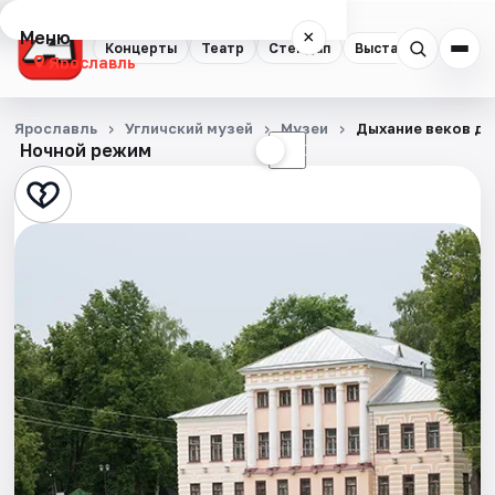
Меню
×
Концерты
Театр
Стендап
Выставки
Квест
Ярославль
Концерты
Ярославль
Угличский музей
Музеи
Дыхание веков др
Ночной режим
☀
☾
Театр
Стендап
Выставки
Квесты
Экскурсии
События