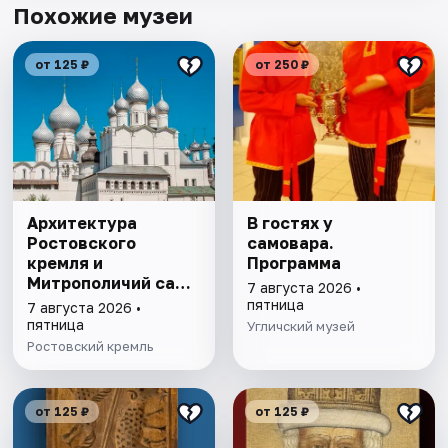
Похожие музеи
от 125 ₽
от 250 ₽
Архитектура
В гостях у
Ростовского
самовара.
кремля и
Программа
Митрополичий сад,
7 августа 2026 •
выставка
пятница
7 августа 2026 •
"Митрополичье
пятница
Угличский музей
варенье"
Ростовский кремль
от 125 ₽
от 125 ₽