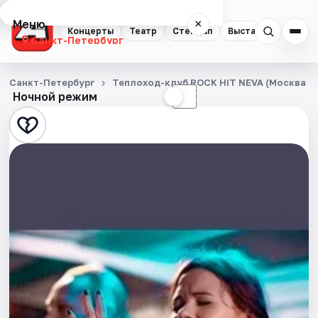
Меню
×
Концерты
Театр
Стендап
Выставки
Квест
Санкт-Петербург
Концерты
Санкт-Петербург
Теплоход-клуб ROCK HIT NEVA (Москва 1
Ночной режим
☀
☾
Театр
Стендап
Выставки
Квесты
Экскурсии
Спорт
События