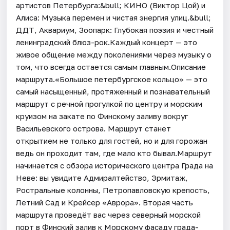
артистов Петербурга:&bull; КИНО (Виктор Цой) и
Алиса: Музыка перемен и чистая энергия улиц.&bull;
ДДТ, Аквариум, Зоопарк: Глубокая поэзия и честный
ленинградский блюз-рок.Каждый концерт — это
живое общение между поколениями через музыку о
том, что всегда остается самым главным.Описание
маршрута.«Большое петербургское кольцо» — это
самый насыщенный, протяженный и познавательный
маршрут с речной прогулкой по центру и морским
круизом на закате по Финскому заливу вокруг
Васильевского острова. Маршрут станет
открытием не только для гостей, но и для горожан
ведь он проходит там, где мало кто бывал.Маршрут
начинается с обзора исторического центра Града на
Неве: вы увидите Адмиралтейство, Эрмитаж,
Ростральные колонны, Петропавловскую крепость,
Летний Сад и Крейсер «Аврора». Вторая часть
маршрута проведёт вас через северный морской
порт в Финский залив к Морскому фасаду града-