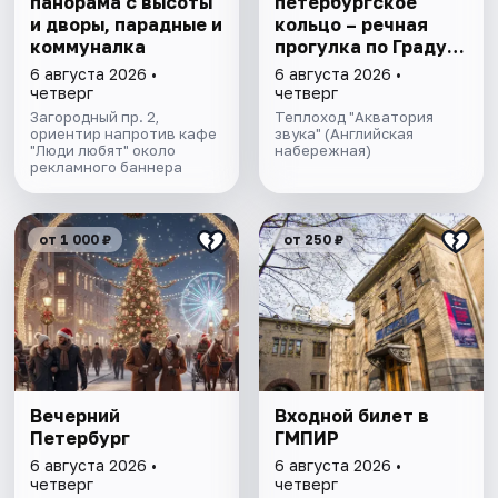
панорама с высоты
петербургское
и дворы, парадные и
кольцо – речная
коммуналка
прогулка пo Граду
на Неве с
6 августа 2026 •
6 августа 2026 •
авторской
четверг
четверг
экскурсией и живой
Загородный пр. 2,
Теплоход "Акватория
ориентир напротив кафе
музыкой в тёплом
звука" (Английская
"Люди любят" около
набережная)
салоне теплохода
рекламного баннера
от 1 000 ₽
от 250 ₽
Вечерний
Входной билет в
Петербург
ГМПИР
6 августа 2026 •
6 августа 2026 •
четверг
четверг