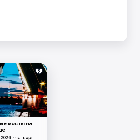
ые мосты на
де
 2026 • четверг