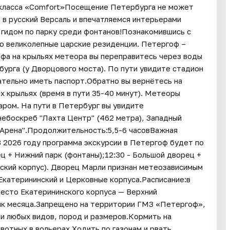
р класса «Comfort»Посещение Петербурга не может
 в русский Версаль и впечатляемся интерьерами
 гидом по парку среди фонтанов!Познакомившись с
о великолепные царские резиденции. Петергоф –
офа на крыльях метеора вы переправитесь через воды
бурга (у Дворцового моста). По пути увидите стадион
тельно иметь паспорт.Обратно вы вернётесь на
 крыльях (время в пути 35-40 минут). Метеоры
аром. На пути в Петербург вы увидите
небоскреб "Лахта Центр" (462 метра), Западный
 Арена".Продолжительность:5,5-6 часовВажная
В 2026 году программа экскурсии в Петергоф будет по
ец + Нижний парк (фонтаны);12:30 - Большой дворец +
ский корпус). Дворец Марли признан метеозависимым
 Екатерининский и Церковные корпуса.Расписание:в
место Екатерининского корпуса — Верхний
ик месяца.Запрещено на территории ГМЗ «Петергоф»,
и любых видов, пород и размеров.Кормить на
вотных в вольерах.Ходить по газонам и рвать