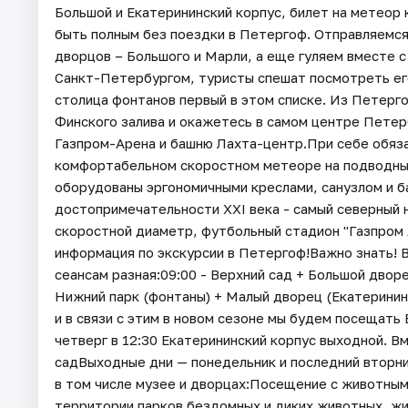
Большой и Екатерининский корпус, билет на метео
быть полным без поездки в Петергоф. Отправляемся
дворцов – Большого и Марли, а еще гуляем вместе с
Санкт-Петербургом, туристы спешат посмотреть ег
столица фонтанов первый в этом списке. Из Петерг
Финского залива и окажетесь в самом центре Петер
Газпром-Арена и башню Лахта-центр.При себе обяза
комфортабельном скоростном метеоре на подводных
оборудованы эргономичными креслами, санузлом и б
достопримечательности XXI века - самый северный 
скоростной диаметр, футбольный стадион "Газпром
информация по экскурсии в Петергоф!Важно знать! 
сеансам разная:09:00 - Верхний сад + Большой двор
Нижний парк (фонтаны) + Малый дворец (Екатеринин
и в связи с этим в новом сезоне мы будем посещать
четверг в 12:30 Екатерининский корпус выходной. В
садВыходные дни — понедельник и последний вторн
в том числе музее и дворцах:Посещение с животным
территории парков бездомных и диких животных, жи