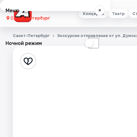
Меню
×
Концерты
Театр
С
Санкт-Петербург
Концерты
Санкт-Петербург
Экскурсии отправление от ул. Думска
Ночной режим
☀
☾
Театр
Стендап
Выставки
Квесты
Экскурсии
Спорт
События