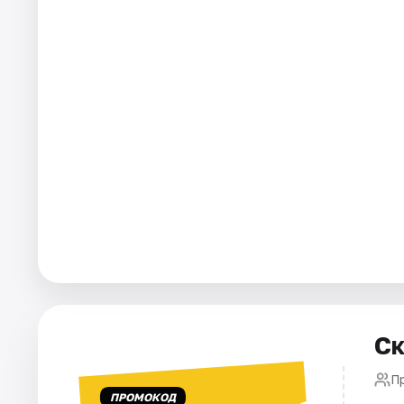
Города
Площадки
Артисты
Рейтинги
Ск
П
ПРОМОКОД