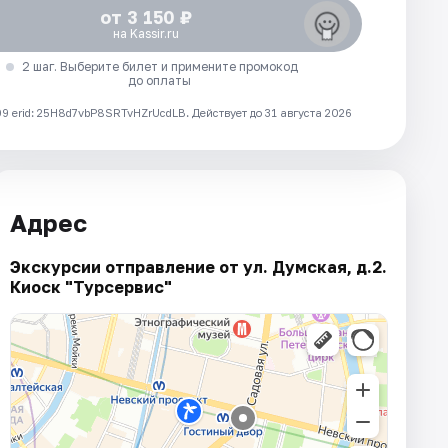
от 3 150 ₽
на Kassir.ru
2 шаг. Выберите билет и примените промокод
до оплаты
 erid: 25H8d7vbP8SRTvHZrUcdLB.
Действует до 31 августа 2026
Адрес
Экскурсии отправление от ул. Думская, д.2.
Киоск "Турсервис"