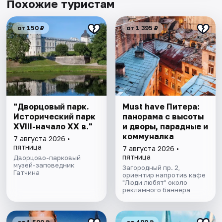
Похожие туристам
от 150 ₽
от 1 395 ₽
"Дворцовый парк.
Must have Питера:
Исторический парк
панорама с высоты
XVIII-начало XX в."
и дворы, парадные и
коммуналка
7 августа 2026 •
пятница
7 августа 2026 •
пятница
Дворцово-парковый
музей-заповедник
Загородный пр. 2,
Гатчина
ориентир напротив кафе
"Люди любят" около
рекламного баннера