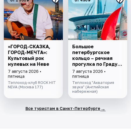
от 1 500 ₽
от 490 ₽
«ГОРОД-СКАЗКА,
Большое
ГОРОД-МЕЧТА»:
петербургское
Культовый рок
кольцо – речная
нулевых на Неве
прогулка пo Граду
на Неве с
7 августа 2026 •
7 августа 2026 •
авторской
пятница
пятница
экскурсией и живой
Теплоход-клуб ROCK HIT
Теплоход "Акватория
NEVA (Москва 177)
музыкой в тёплом
звука" (Английская
набережная)
салоне теплохода
→
Все туристам в Санкт-Петербурге