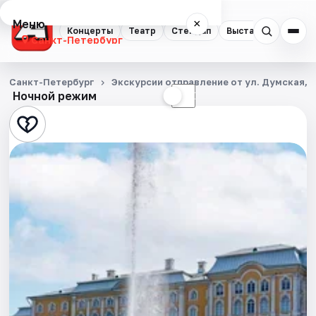
Меню
×
Концерты
Театр
Стендап
Выставки
Квест
Санкт-Петербург
Концерты
Санкт-Петербург
Экскурсии отправление от ул. Думская, д
Ночной режим
☀
☾
Театр
Стендап
Выставки
Квесты
Экскурсии
Спорт
События