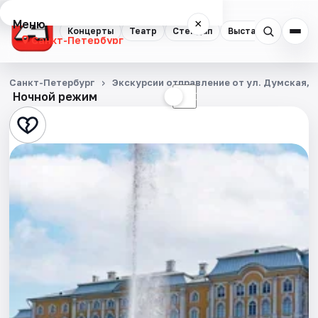
Меню
×
Концерты
Театр
Стендап
Выставки
Квест
Санкт-Петербург
Концерты
Санкт-Петербург
Экскурсии отправление от ул. Думская, д
Ночной режим
☀
☾
Театр
Стендап
Выставки
Квесты
Экскурсии
Спорт
События