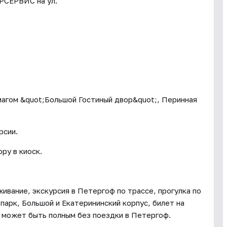
РСЕРВИС на ул.
.
магом &quot;Большой Гостиный двор&quot;, Перинная
рсии.
ру в киоск.
ивание, экскурсия в Петергоф по трассе, прогулка по
парк, Большой и Екатерининский корпус, билет на
может быть полным без поездки в Петергоф.