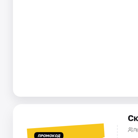
Города
Площадки
Артисты
Рейтинги
Ск
П
ПРОМОКОД