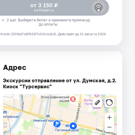
от 3 150 ₽
на Kassir.ru
2 шаг. Выберите билет и примените промокод
до оплаты
 erid: 25H8d7vbP8SRTvHZrUcdLB.
Действует до 31 августа 2026
Адрес
Экскурсии отправление от ул. Думская, д.2.
Киоск "Турсервис"