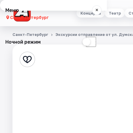
Меню
×
Концерты
Театр
С
Санкт-Петербург
Концерты
Санкт-Петербург
Экскурсии отправление от ул. Думска
Ночной режим
☀
☾
Театр
Стендап
Выставки
Квесты
Экскурсии
Спорт
События