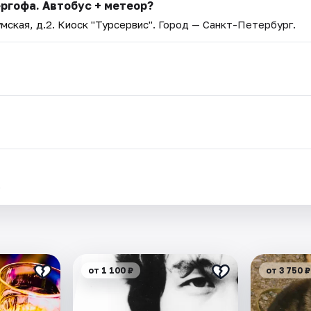
ргофа. Автобус + метеор?
мская, д.2. Киоск "Турсервис"
. Город — Санкт-Петербург.
.
от 1 100 ₽
от 3 750 ₽