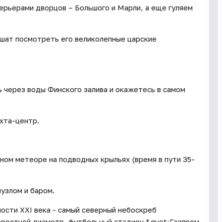
терьерами дворцов – Большого и Марли, а еще гуляем
шат посмотреть его великолепные царские
.
 через воды Финского залива и окажетесь в самом
хта-центр.
ом метеоре на подводных крыльях (время в пути 35-
узлом и баром.
ости XXI века - самый северный небоскреб
оростной диаметр, футбольный стадион &quot;Газпром