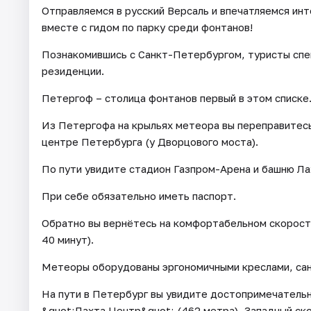
Отправляемся в русский Версаль и впечатляемся ин
вместе с гидом по парку среди фонтанов!
Познакомившись с Санкт-Петербургом, туристы спе
резиденции.
Петергоф – столица фонтанов первый в этом списке
Из Петергофа на крыльях метеора вы переправитесь
центре Петербурга (у Дворцового моста).
По пути увидите стадион Газпром-Арена и башню Ла
При себе обязательно иметь паспорт.
Обратно вы вернётесь на комфортабельном скоростн
40 минут).
Метеоры оборудованы эргономичными креслами, сан
На пути в Петербург вы увидите достопримечательн
&quot;Лахта Центр&quot; (462 метра), Западный ск