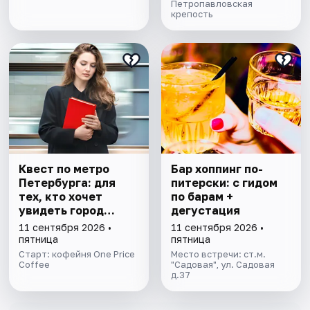
Петропавловская
крепость
Квест по метро
Бар хоппинг по-
Петербурга: для
питерски: с гидом
тех, кто хочет
по барам +
увидеть город
дегустация
иначе
11 сентября 2026 •
11 сентября 2026 •
пятница
пятница
Старт: кофейня One Price
Место встречи: ст.м.
Coffee
"Садовая", ул. Садовая
д.37