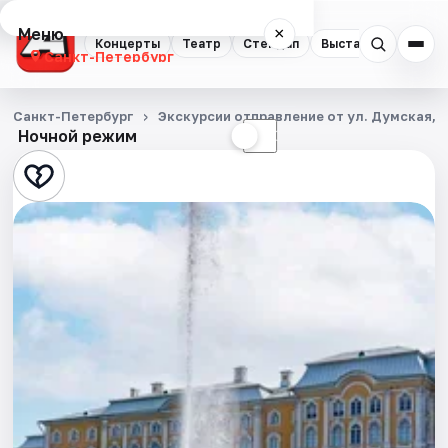
Меню
×
Концерты
Театр
Стендап
Выставки
Квест
Санкт-Петербург
Концерты
Санкт-Петербург
Экскурсии отправление от ул. Думская, д
Ночной режим
☀
☾
Театр
Стендап
Выставки
Квесты
Экскурсии
Спорт
События