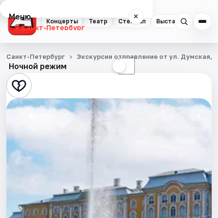
Меню
×
Концерты
Театр
Стендап
Выставки
Квест
Санкт-Петербург
Концерты
Санкт-Петербург
Экскурсии отправление от ул. Думская, д
Ночной режим
☀
☾
Театр
Стендап
Выставки
Квесты
Экскурсии
Спорт
События