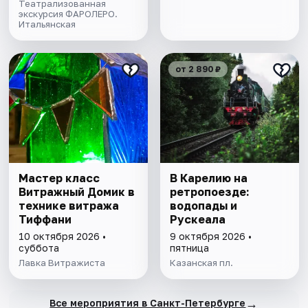
Театрализованная
экскурсия ФАРОЛЕРО.
Итальянская
от 2 890 ₽
Мастер класс
В Карелию на
Витражный Домик в
ретропоезде:
технике витража
водопады и
Тиффани
Рускеала
10 октября 2026 •
9 октября 2026 •
суббота
пятница
Лавка Витражиста
Казанская пл.
→
Все мероприятия в Санкт-Петербурге