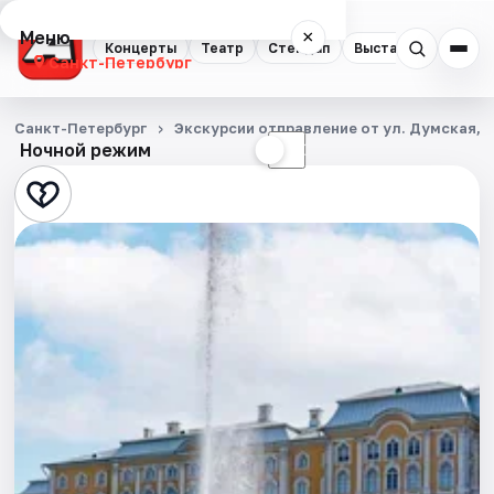
Меню
×
Концерты
Театр
Стендап
Выставки
Квест
Санкт-Петербург
Концерты
Санкт-Петербург
Экскурсии отправление от ул. Думская, д
Ночной режим
☀
☾
Театр
Стендап
Выставки
Квесты
Экскурсии
Спорт
События