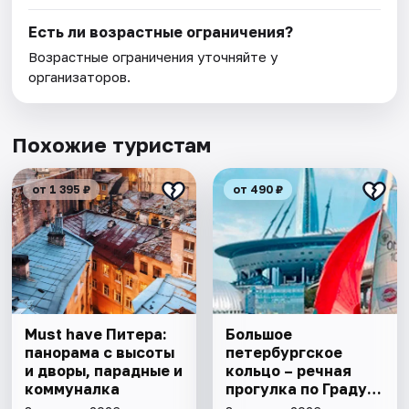
Есть ли возрастные ограничения?
Возрастные ограничения уточняйте у
организаторов.
Похожие туристам
от 1 395 ₽
от 490 ₽
Must have Питера:
Большое
панорама с высоты
петербургское
и дворы, парадные и
кольцо – речная
коммуналка
прогулка пo Граду
на Неве с