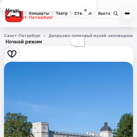
Меню
×
Концерты
Театр
Стендап
Выставки
Квест
Санкт-Петербург
Концерты
Санкт-Петербург
Дворцово-парковый музей-заповедник Г
Ночной режим
☀
☾
Театр
Стендап
Выставки
Квесты
Экскурсии
Спорт
События