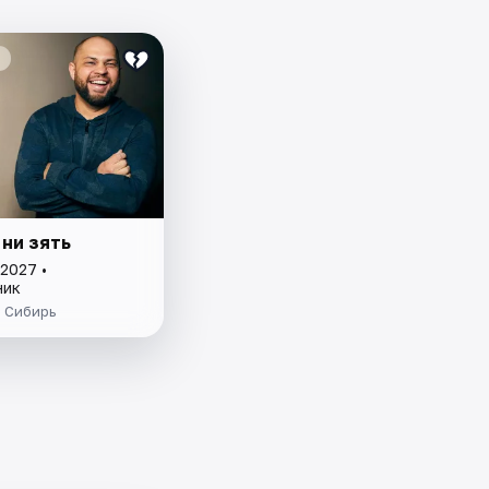
 ни зять
2027 •
ник
 Сибирь