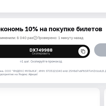
кономь 10% на покупке билетов
рименили: 8 040 раз
Проверено: 1 минуту назад
DX749988
Скопировать
1 шаг. Скопируйте промокод
ма. ООО "ЯНДЕКС МУЗЫКА", ИНН: 9705121040 erid: 25H8d7vbP8SRTvHZrUcdLB
ероприятие на Яндекс Афише!