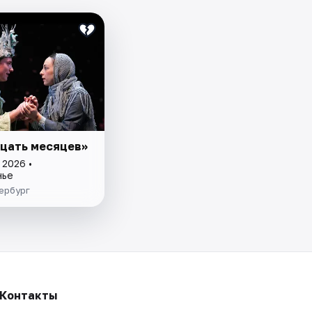
цать месяцев»
 2026 •
нье
ербург
Контакты