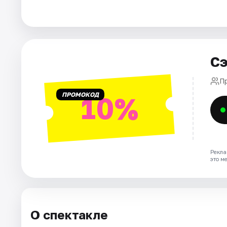
Города
Площадки
Сэ
Артисты
П
ПРОМОКОД
10%
Рейтинги
Рекла
это м
О спектакле