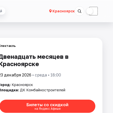
☀
☾
Красноярск
ё
Спектакль
Двенадцать месяцев в
Красноярске
23 декабря 2026
• среда • 18:00
Город:
Красноярск
Площадка:
ДК Комбайностроителей
Билеты со скидкой
на Яндекс Афише