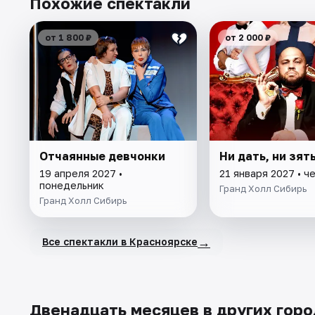
Похожие спектакли
от 1 800 ₽
от 2 000 ₽
Отчаянные девчонки
Ни дать, ни зят
19 апреля 2027 •
21 января 2027 • ч
понедельник
Гранд Холл Сибирь
Гранд Холл Сибирь
→
Все спектакли в Красноярске
Двенадцать месяцев в других горо