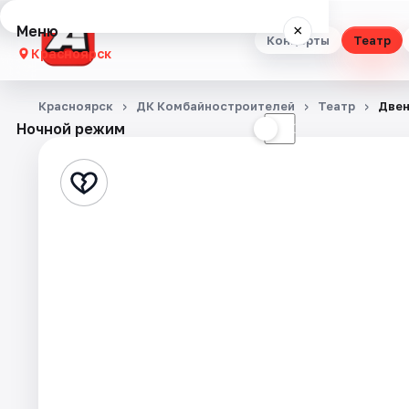
Меню
×
Концерты
Театр
Красноярск
Концерты
Красноярск
ДК Комбайностроителей
Театр
Двен
Ночной режим
☀
☾
Театр
Стендап
Выставки
Квесты
Экскурсии
Спорт
События