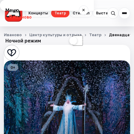
Меню
×
Концерты
Театр
Стендап
Выставки
Спорт
Иваново
Концерты
Иваново
Центр культуры и отдыха
Театр
Двенадцать
Ночной режим
☀
☾
Театр
Стендап
0+
Выставки
Спорт
События
Города