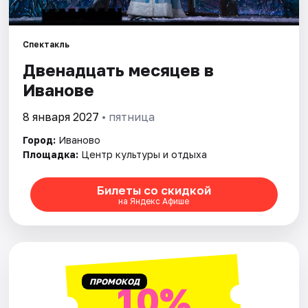
Площадки
Артисты
Спектакль
Рейтинги
Двенадцать месяцев в
Иванове
8 января 2027
• пятница
Город:
Иваново
Площадка:
Центр культуры и отдыха
Билеты со скидкой
на Яндекс Афише
ПРОМОКОД
10%