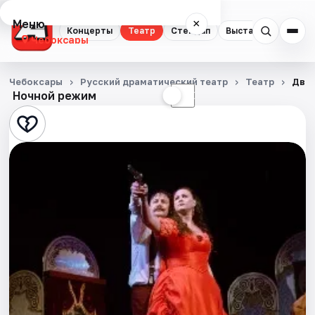
Меню
×
Концерты
Театр
Стендап
Выставки
Экску
Чебоксары
Концерты
Чебоксары
Русский драматический театр
Театр
Две 
Ночной режим
☀
☾
Театр
Стендап
Выставки
Экскурсии
События
Города