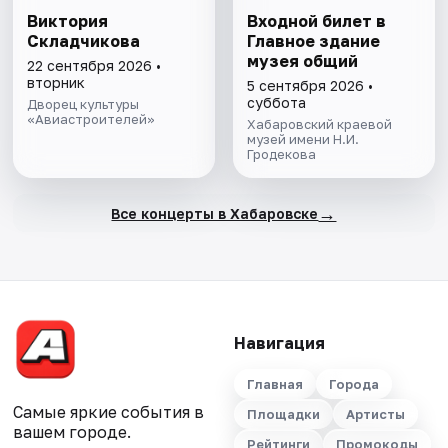
Виктория
Входной билет в
Складчикова
Главное здание
музея общий
22 сентября 2026 •
вторник
5 сентября 2026 •
суббота
Дворец культуры
«Авиастроителей»
Хабаровский краевой
музей имени Н.И.
Гродекова
→
Все концерты в Хабаровске
Навигация
Главная
Города
Самые яркие события в
Площадки
Артисты
вашем городе.
Рейтинги
Промокоды