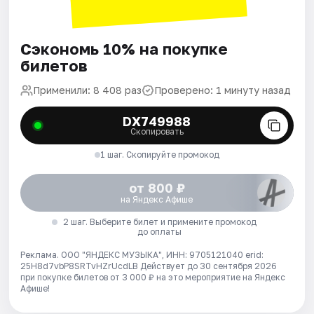
Сэкономь 10% на покупке
билетов
Применили: 8 408 раз
Проверено: 1 минуту назад
DX749988
Скопировать
1 шаг. Скопируйте промокод
от 800 ₽
на Яндекс Афише
2 шаг. Выберите билет и примените промокод
до оплаты
Реклама. ООО "ЯНДЕКС МУЗЫКА", ИНН: 9705121040 erid:
25H8d7vbP8SRTvHZrUcdLB
Действует до 30 сентября 2026
при покупке билетов от 3 000 ₽ на это мероприятие на Яндекс
Афише!