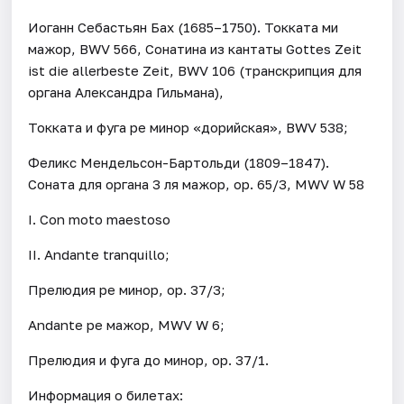
Иоганн Себастьян Бах (1685–1750). Токката ми
мажор, BWV 566, Сонатина из кантаты Gottes Zeit
ist die allerbeste Zeit, BWV 106 (транскрипция для
органа Александра Гильмана),
Токката и фуга ре минор «дорийская», BWV 538;
Феликс Мендельсон-Бартольди (1809–1847).
Соната для органа 3 ля мажор, ор. 65/3, MWV W 58
I. Con moto maestoso
II. Andante tranquillo;
Прелюдия ре минор, ор. 37/3;
Andante ре мажор, MWV W 6;
Прелюдия и фуга до минор, ор. 37/1.
Информация о билетах: