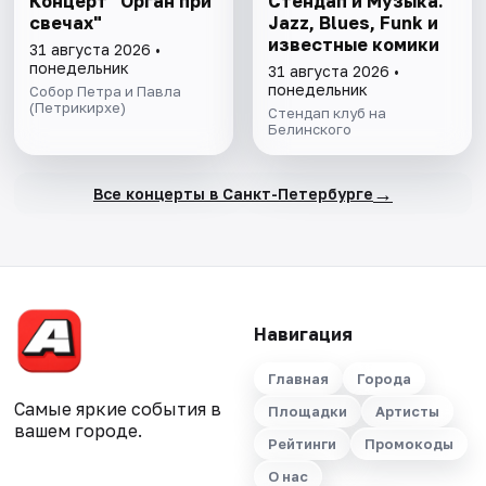
Концерт "Орган при
Стендап и Музыка.
свечах"
Jazz, Blues, Funk и
известные комики
31 августа 2026 •
понедельник
31 августа 2026 •
понедельник
Собор Петра и Павла
(Петрикирхе)
Стендап клуб на
Белинского
→
Все концерты в Санкт-Петербурге
Навигация
Главная
Города
Самые яркие события в
Площадки
Артисты
вашем городе.
Рейтинги
Промокоды
О нас