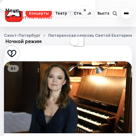
Меню
×
Концерты
Театр
Стендап
Выставки
Квест
Санкт-Петербург
Концерты
Санкт-Петербург
Лютеранская церковь Святой Екатерины
Ночной режим
☀
☾
Театр
Стендап
6+
Выставки
Квесты
Экскурсии
Спорт
События