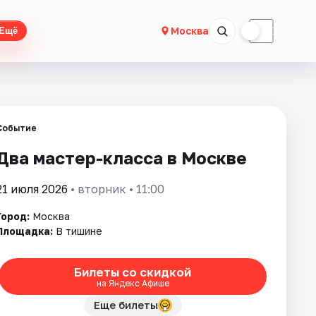
☀
☾
Москва
Ещё
Событие
Два мастер-класса в Москве
21 июля 2026
• вторник • 11:00
Город:
Москва
Площадка:
В тишине
Билеты со скидкой
на Яндекс Афише
Еще билеты