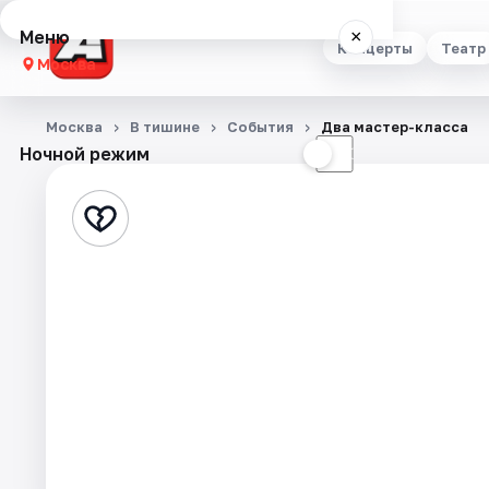
Меню
×
Концерты
Театр
Москва
Концерты
Москва
В тишине
События
Два мастер-класса
Ночной режим
☀
☾
Театр
Стендап
Выставки
Квесты
Экскурсии
Спорт
События