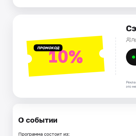
Города
Сэ
Площадки
П
Артисты
ПРОМОКОД
10%
Рейтинги
Рекла
это м
О событии
Программа состоит из: