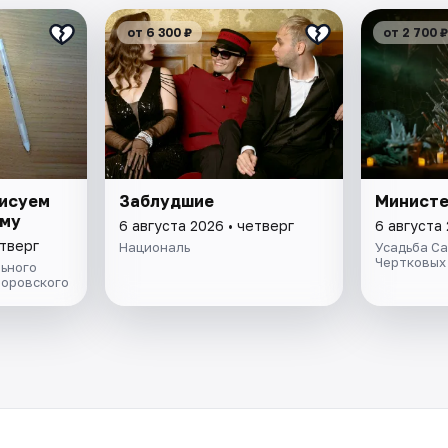
от 6 300 ₽
от 2 700 ₽
рисуем
Заблудшие
Министе
ому
6 августа 2026 • четверг
6 августа 
етверг
Националь
Усадьба С
Чертковых
ьного
Боровского