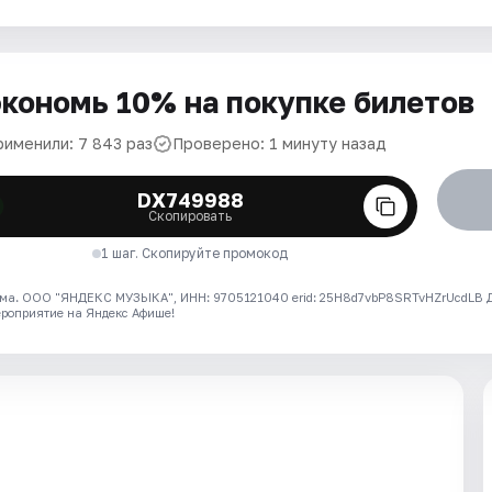
кономь 10% на покупке билетов
рименили: 7 843 раз
Проверено: 1 минуту назад
DX749988
Скопировать
1 шаг. Скопируйте промокод
ма. ООО "ЯНДЕКС МУЗЫКА", ИНН: 9705121040 erid: 25H8d7vbP8SRTvHZrUcdLB
ероприятие на Яндекс Афише!