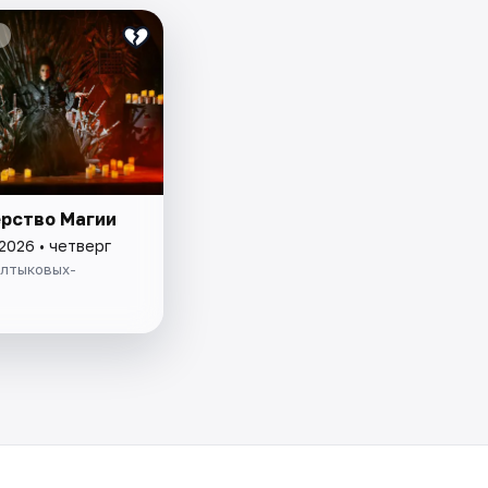
рство Магии
2026 • четверг
алтыковых-