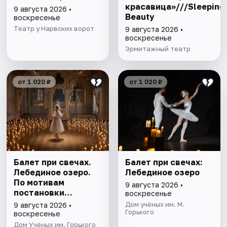
красавица»///Sleeping
9 августа 2026 •
Beauty
воскресенье
Театр у Нарвских ворот
9 августа 2026 •
воскресенье
Эрмитажный театр
от 1 020 ₽
от 1 020 ₽
Балет при свечах.
Балет при свечах:
Лебединое озеро.
Лебединое озеро
По мотивам
9 августа 2026 •
постановки
воскресенье
Мариуса Петипа
Дом учёных им. М.
9 августа 2026 •
Горького
воскресенье
Дом Учёных им. Горького