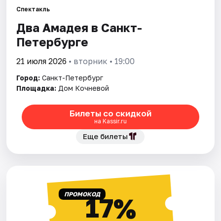
Спектакль
Два Амадея в Санкт-
Города
Петербурге
Площадки
21 июля 2026
• вторник • 19:00
Артисты
Город:
Санкт-Петербург
Площадка:
Дом Кочневой
Рейтинги
Билеты со скидкой
на Kassir.ru
Еще билеты
ПРОМОКОД
17%