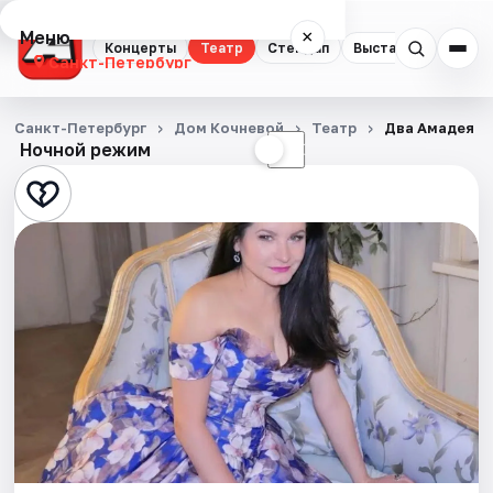
Меню
×
Концерты
Театр
Стендап
Выставки
Квест
Санкт-Петербург
Концерты
Санкт-Петербург
Дом Кочневой
Театр
Два Амадея
Ночной режим
☀
☾
Театр
Стендап
Выставки
Квесты
Экскурсии
Спорт
События