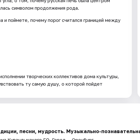
 угла; о том, почему русская печь была центром
илась символом продолжения рода.
а и поймете, почему порог считался границей между
исполнении творческих коллективов дома культуры,
увствовать ту самую душу, о которой пойдет
адиции, песни, мудрость. Музыкально-познавательн
ема Кувандыкского ГО
. Город — Оренбург.