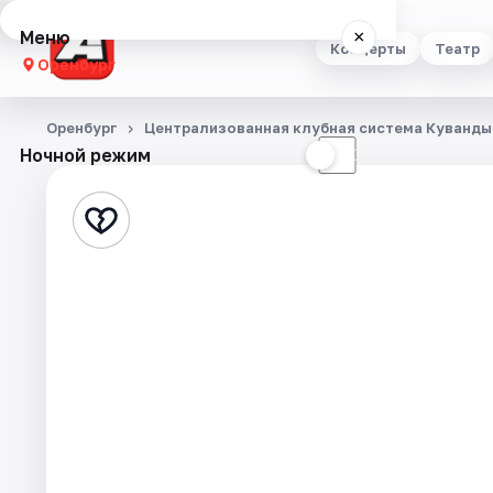
Меню
×
Концерты
Театр
Оренбург
Концерты
Оренбург
Централизованная клубная система Куванды
Ночной режим
☀
☾
Театр
Стендап
Выставки
Квесты
Экскурсии
Спорт
События