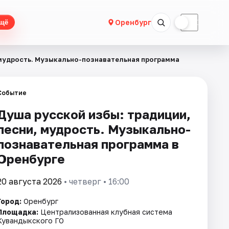
☀
☾
Оренбург
щё
 мудрость. Музыкально-познавательная программа
Событие
Душа русской избы: традиции,
песни, мудрость. Музыкально-
познавательная программа в
Оренбурге
20 августа 2026
• четверг • 16:00
Город:
Оренбург
Площадка:
Централизованная клубная система
Кувандыкского ГО