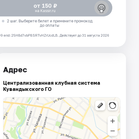
от 150 ₽
на Kassir.ru
2 шаг. Выберите билет и примените промокод
до оплаты
 erid: 25H8d7vbP8SRTvHZrUcdLB.
Действует до 31 августа 2026
Адрес
Централизованная клубная система
Кувандыкского ГО