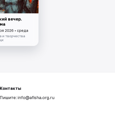
кий вечер.
ма
ря 2026 • среда
а и творчества
цк
Контакты
Пишите: info@afisha.org.ru