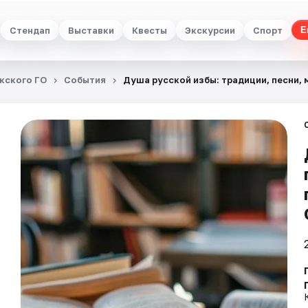
Стендап
Выставки
Квесты
Экскурсии
Спорт
Е
кского ГО
События
Душа русской избы: традиции, песни,