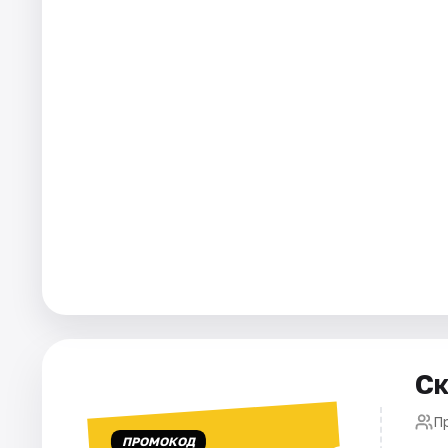
Города
Площадки
Артисты
Рейтинги
Ск
П
ПРОМОКОД